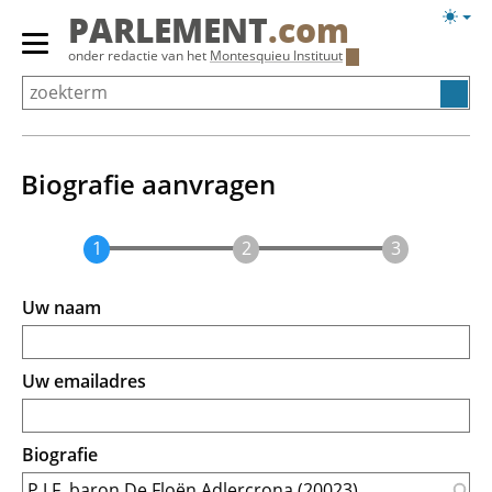
Overslaan
Licht
PARLEMENT
.com
en
weerg
Primair
onder redactie van het
Montesquieu Instituut
naar
menu
de
tonen/verbergen
inhoud
gaan
Biografie aanvragen
Uw naam
Uw emailadres
Biografie