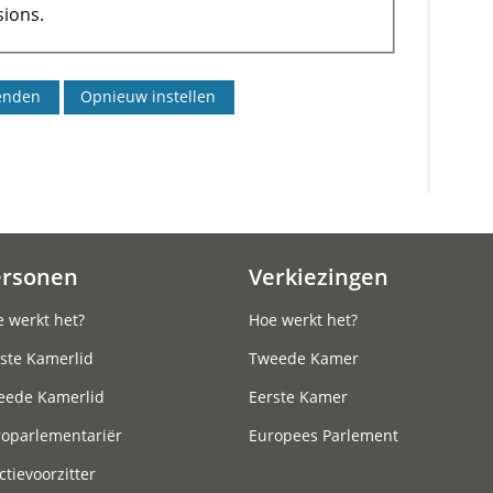
ions.
ersonen
Verkiezingen
 werkt het?
Hoe werkt het?
ste Kamerlid
Tweede Kamer
eede Kamerlid
Eerste Kamer
roparlementariër
Europees Parlement
ctievoorzitter