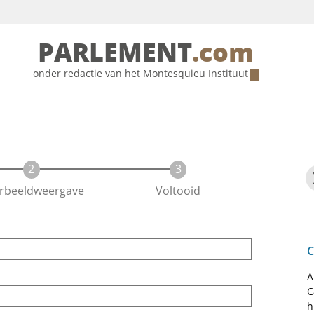
PARLEMENT
.com
onder redactie van het
Montesquieu Instituut
rbeeldweergave
Voltooid
C
A
C
h