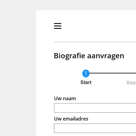
Overslaan
en
naar
de
Primair
inhoud
menu
gaan
tonen/verbergen
Biografie aanvragen
Voo
Huidige
Start
Uw naam
Uw emailadres