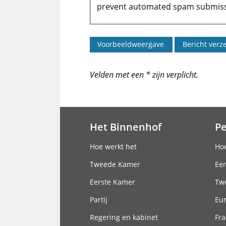
prevent automated spam submiss
Velden met een * zijn verplicht.
Het Binnenhof
P
Hoofdnavigatie
Hoe werkt het
Hoe
Tweede Kamer
Eer
Eerste Kamer
Tw
Partij
Eu
Regering en kabinet
Fra