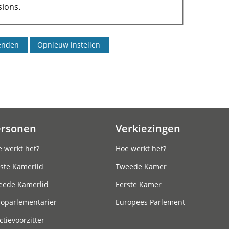
ions.
ersonen
Verkiezingen
 werkt het?
Hoe werkt het?
ste Kamerlid
Tweede Kamer
eede Kamerlid
Eerste Kamer
roparlementariër
Europees Parlement
ctievoorzitter