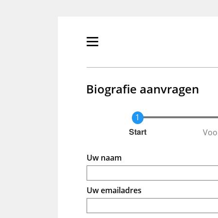
Overslaan
en
naar
de
Primair
inhoud
menu
gaan
tonen/verbergen
Biografie aanvragen
Voo
Huidige
Start
Uw naam
Uw emailadres