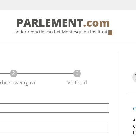
PARLEMENT
.com
onder redactie van het
Montesquieu Instituut
rbeeldweergave
Voltooid
C
A
C
h