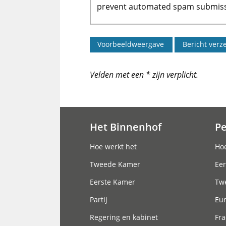
prevent automated spam submiss
Velden met een * zijn verplicht.
Het Binnenhof
P
Hoofdnavigatie
Hoe werkt het
Hoe
Tweede Kamer
Eer
Eerste Kamer
Tw
Partij
Eu
Regering en kabinet
Fra