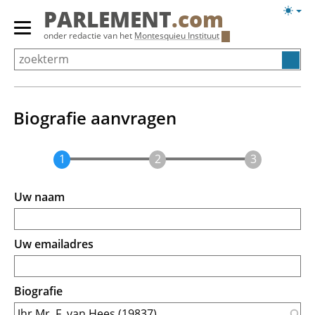
Overslaan
Licht
PARLEMENT
.com
en
weerg
Primair
onder redactie van het
Montesquieu Instituut
naar
menu
de
tonen/verbergen
inhoud
gaan
Biografie aanvragen
Uw naam
Uw emailadres
Biografie