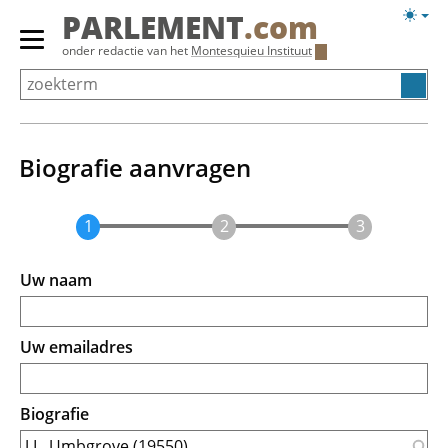
Overslaan
Licht
PARLEMENT
.com
en
weerg
Primair
onder redactie van het
Montesquieu Instituut
naar
menu
de
tonen/verbergen
inhoud
gaan
Biografie aanvragen
Uw naam
Uw emailadres
Biografie