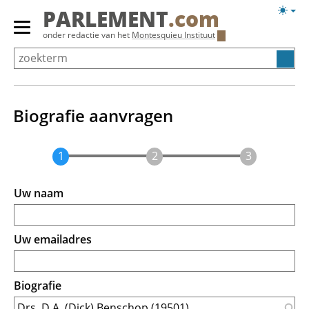
Overslaan
Licht
PARLEMENT
.com
en
weerg
Primair
onder redactie van het
Montesquieu Instituut
naar
menu
de
tonen/verbergen
inhoud
gaan
Biografie aanvragen
Uw naam
Uw emailadres
Biografie