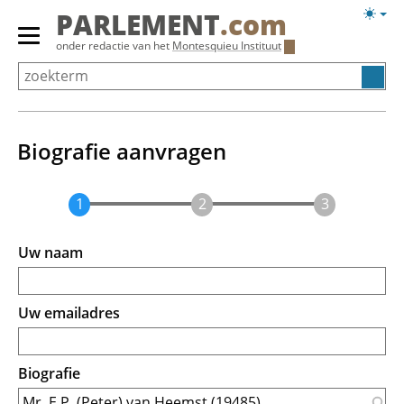
Overslaan
Licht
PARLEMENT
.com
en
weerg
Primair
onder redactie van het
Montesquieu Instituut
naar
menu
de
tonen/verbergen
inhoud
gaan
Biografie aanvragen
Uw naam
Uw emailadres
Biografie