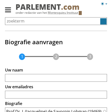
Overslaan
Licht
PARLEMENT
.com
en
weerg
Primair
onder redactie van het
Montesquieu Instituut
naar
menu
de
tonen/verbergen
inhoud
gaan
Biografie aanvragen
Uw naam
Uw emailadres
Biografie