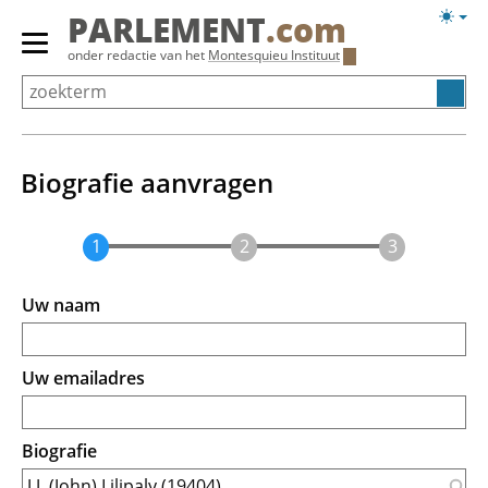
Overslaan
Licht
PARLEMENT
.com
en
weerg
Primair
onder redactie van het
Montesquieu Instituut
naar
menu
de
tonen/verbergen
inhoud
gaan
Biografie aanvragen
Uw naam
Uw emailadres
Biografie