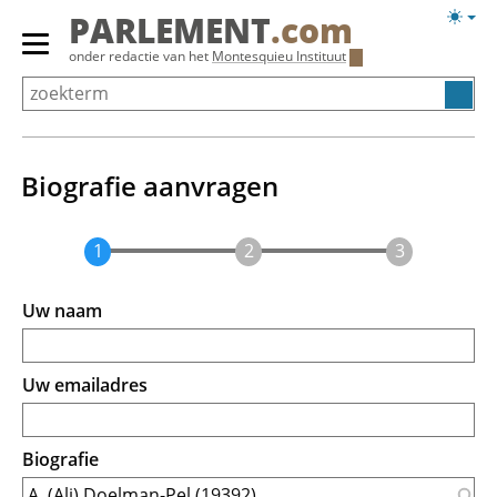
Overslaan
Licht
PARLEMENT
.com
en
weerg
Primair
onder redactie van het
Montesquieu Instituut
naar
menu
de
tonen/verbergen
inhoud
gaan
Biografie aanvragen
Uw naam
Uw emailadres
Biografie