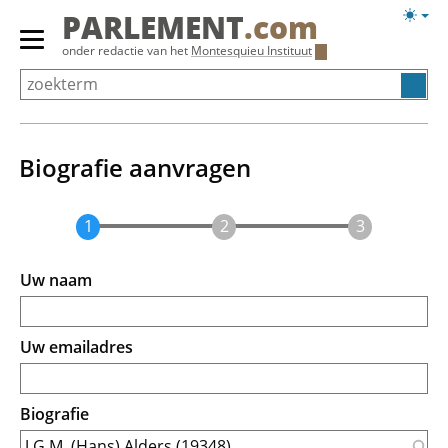
Overslaan
Licht
PARLEMENT
.com
en
weerg
Primair
onder redactie van het
Montesquieu Instituut
naar
menu
de
tonen/verbergen
inhoud
gaan
Biografie aanvragen
Uw naam
Uw emailadres
Biografie