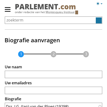
Overslaan
Licht
PARLEMENT
.com
en
weerg
Primair
onder redactie van het
Montesquieu Instituut
naar
menu
de
tonen/verbergen
inhoud
gaan
Biografie aanvragen
Uw naam
Uw emailadres
Biografie