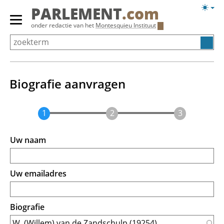
Overslaan
Licht
PARLEMENT
.com
en
weerg
Primair
onder redactie van het
Montesquieu Instituut
naar
menu
de
tonen/verbergen
inhoud
gaan
Biografie aanvragen
Uw naam
Uw emailadres
Biografie