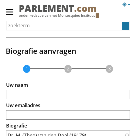
Overslaan
Licht
PARLEMENT
.com
en
weerg
Primair
onder redactie van het
Montesquieu Instituut
naar
menu
de
tonen/verbergen
inhoud
gaan
Biografie aanvragen
Uw naam
Uw emailadres
Biografie