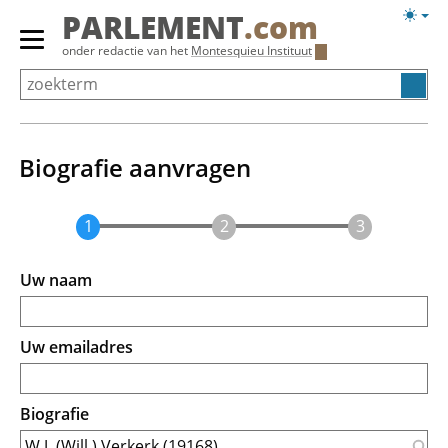
Overslaan
Licht
PARLEMENT
.com
en
weerg
Primair
onder redactie van het
Montesquieu Instituut
naar
menu
de
tonen/verbergen
inhoud
gaan
Biografie aanvragen
Uw naam
Uw emailadres
Biografie