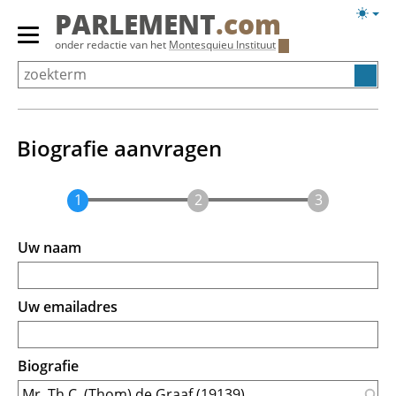
Overslaan
Licht
PARLEMENT
.com
en
weerg
Primair
onder redactie van het
Montesquieu Instituut
naar
menu
de
tonen/verbergen
inhoud
gaan
Biografie aanvragen
Uw naam
Uw emailadres
Biografie