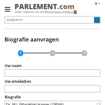
Overslaan
Licht
PARLEMENT
.com
en
weerg
Primair
onder redactie van het
Montesquieu Instituut
naar
menu
de
tonen/verbergen
inhoud
gaan
Biografie aanvragen
Uw naam
Uw emailadres
Biografie