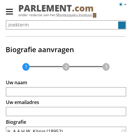
Overslaan
Licht
PARLEMENT
.com
en
weerg
Primair
onder redactie van het
Montesquieu Instituut
naar
menu
de
tonen/verbergen
inhoud
gaan
Biografie aanvragen
Uw naam
Uw emailadres
Biografie