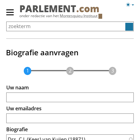
Overslaan
Licht
PARLEMENT
.com
en
weerg
Primair
onder redactie van het
Montesquieu Instituut
naar
menu
de
tonen/verbergen
inhoud
gaan
Biografie aanvragen
Uw naam
Uw emailadres
Biografie