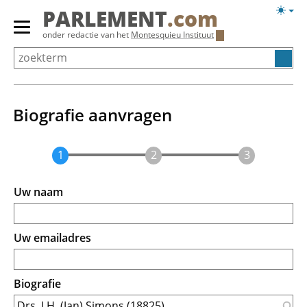
Overslaan
Licht
PARLEMENT
.com
en
weerg
Primair
onder redactie van het
Montesquieu Instituut
naar
menu
de
tonen/verbergen
inhoud
gaan
Biografie aanvragen
Uw naam
Uw emailadres
Biografie