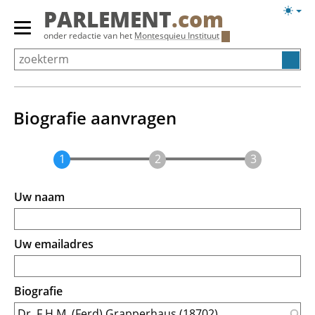
Overslaan
Licht
PARLEMENT
.com
en
weerg
Primair
onder redactie van het
Montesquieu Instituut
naar
menu
de
tonen/verbergen
inhoud
gaan
Biografie aanvragen
Uw naam
Uw emailadres
Biografie