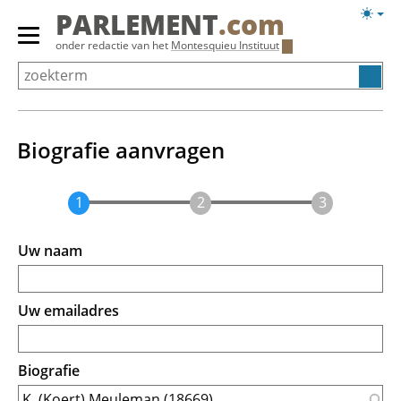
Overslaan
Licht
PARLEMENT
.com
en
weerg
Primair
onder redactie van het
Montesquieu Instituut
naar
menu
de
tonen/verbergen
inhoud
gaan
Biografie aanvragen
Uw naam
Uw emailadres
Biografie