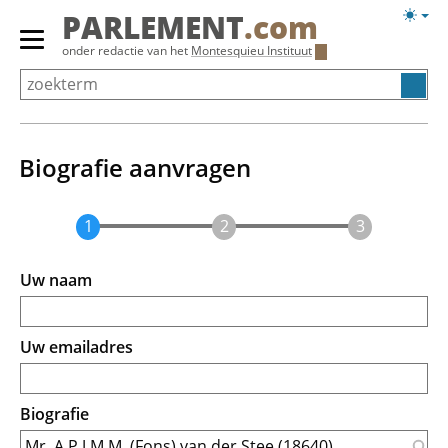
Overslaan
Licht
PARLEMENT
.com
en
weerg
Primair
onder redactie van het
Montesquieu Instituut
naar
menu
de
tonen/verbergen
inhoud
gaan
Biografie aanvragen
Uw naam
Uw emailadres
Biografie