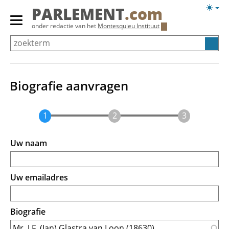
Overslaan
Licht
PARLEMENT
.com
en
weerg
Primair
onder redactie van het
Montesquieu Instituut
naar
menu
de
tonen/verbergen
inhoud
gaan
Biografie aanvragen
Uw naam
Uw emailadres
Biografie