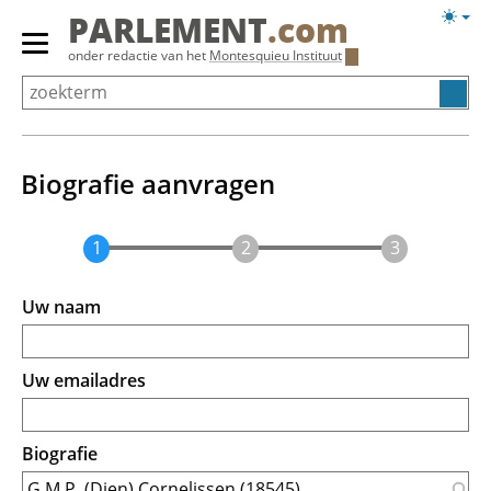
Overslaan
Licht
PARLEMENT
.com
en
weerg
Primair
onder redactie van het
Montesquieu Instituut
naar
menu
de
tonen/verbergen
inhoud
gaan
Biografie aanvragen
Uw naam
Uw emailadres
Biografie