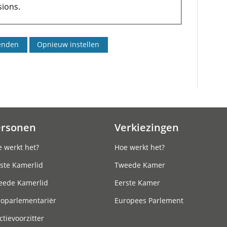
ions.
ersonen
Verkiezingen
 werkt het?
Hoe werkt het?
ste Kamerlid
Tweede Kamer
eede Kamerlid
Eerste Kamer
roparlementariër
Europees Parlement
ctievoorzitter