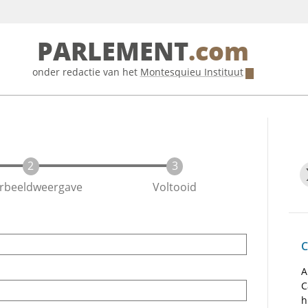
PARLEMENT
.com
onder redactie van het
Montesquieu Instituut
rbeeldweergave
Voltooid
C
A
C
h