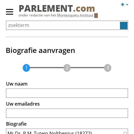
Overslaan
Licht
PARLEMENT
.com
en
weerg
Primair
onder redactie van het
Montesquieu Instituut
naar
menu
de
tonen/verbergen
inhoud
gaan
Biografie aanvragen
Uw naam
Uw emailadres
Biografie