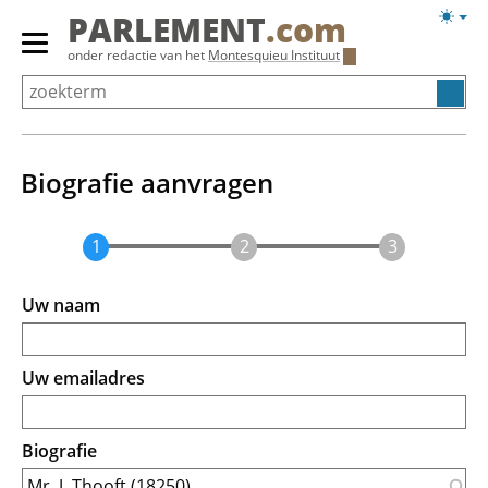
Overslaan
Licht
PARLEMENT
.com
en
weerg
Primair
onder redactie van het
Montesquieu Instituut
naar
menu
de
tonen/verbergen
inhoud
gaan
Biografie aanvragen
Uw naam
Uw emailadres
Biografie