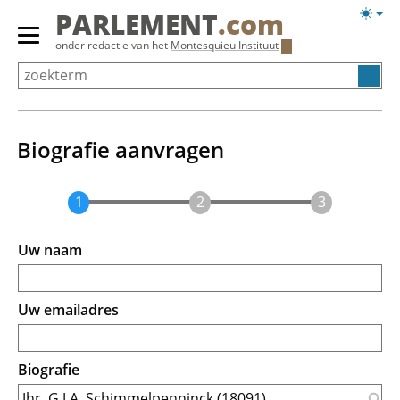
Overslaan
Licht
PARLEMENT
.com
en
weerg
Primair
onder redactie van het
Montesquieu Instituut
naar
menu
de
tonen/verbergen
inhoud
gaan
Biografie aanvragen
Uw naam
Uw emailadres
Biografie