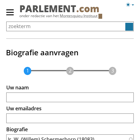
Overslaan
Licht
PARLEMENT
.com
en
weerg
Primair
onder redactie van het
Montesquieu Instituut
naar
menu
de
tonen/verbergen
inhoud
gaan
Biografie aanvragen
Uw naam
Uw emailadres
Biografie