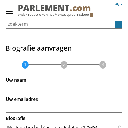
Overslaan
Licht
PARLEMENT
.com
en
weerg
Primair
onder redactie van het
Montesquieu Instituut
naar
menu
de
tonen/verbergen
inhoud
gaan
Biografie aanvragen
Uw naam
Uw emailadres
Biografie