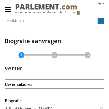
Overslaan
Licht
PARLEMENT
.com
en
weerg
Primair
onder redactie van het
Montesquieu Instituut
naar
menu
de
tonen/verbergen
inhoud
gaan
Biografie aanvragen
Uw naam
Uw emailadres
Biografie