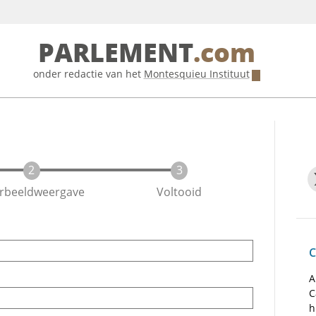
PARLEMENT
.com
onder redactie van het
Montesquieu Instituut
rbeeldweergave
Voltooid
C
A
C
h