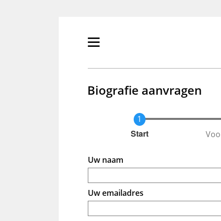
Overslaan
en
naar
de
Primair
inhoud
menu
gaan
tonen/verbergen
Biografie aanvragen
Voo
Huidige
Start
Uw naam
Uw emailadres