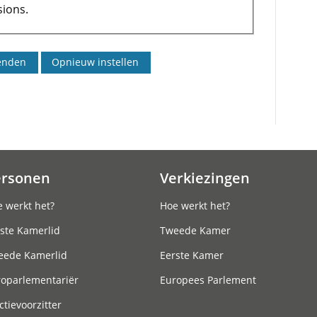
ions.
ersonen
Verkiezingen
 werkt het?
Hoe werkt het?
ste Kamerlid
Tweede Kamer
eede Kamerlid
Eerste Kamer
roparlementariër
Europees Parlement
ctievoorzitter