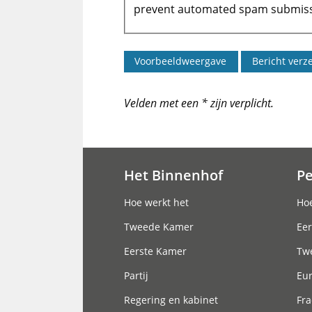
prevent automated spam submiss
Velden met een * zijn verplicht.
Het Binnenhof
P
Hoofdnavigatie
Hoe werkt het
Hoe
Tweede Kamer
Eer
Eerste Kamer
Tw
Partij
Eu
Regering en kabinet
Fra