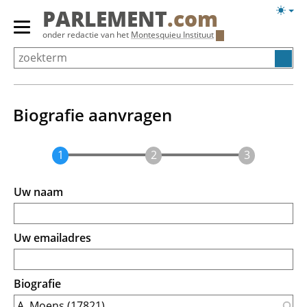
Overslaan
Licht
PARLEMENT
.com
en
weerg
Primair
onder redactie van het
Montesquieu Instituut
naar
menu
de
tonen/verbergen
inhoud
gaan
Biografie aanvragen
Uw naam
Uw emailadres
Biografie