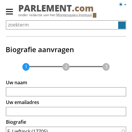
Overslaan
Licht
PARLEMENT
.com
en
weerg
Primair
onder redactie van het
Montesquieu Instituut
naar
menu
de
tonen/verbergen
inhoud
gaan
Biografie aanvragen
Uw naam
Uw emailadres
Biografie