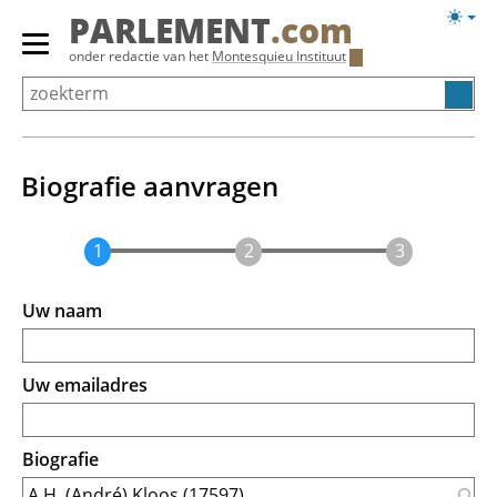
Overslaan
Licht
PARLEMENT
.com
en
weerg
Primair
onder redactie van het
Montesquieu Instituut
naar
menu
de
tonen/verbergen
inhoud
gaan
Biografie aanvragen
Uw naam
Uw emailadres
Biografie