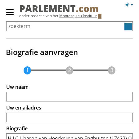
Overslaan
Licht
PARLEMENT
.com
en
weerg
Primair
onder redactie van het
Montesquieu Instituut
naar
menu
de
tonen/verbergen
inhoud
gaan
Biografie aanvragen
Uw naam
Uw emailadres
Biografie