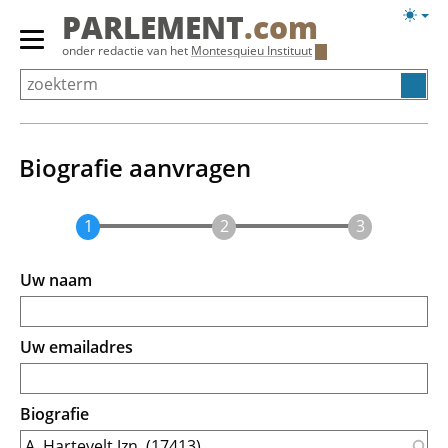
Overslaan
Licht
PARLEMENT
.com
en
weerg
Primair
onder redactie van het
Montesquieu Instituut
naar
menu
de
tonen/verbergen
inhoud
gaan
Biografie aanvragen
Uw naam
Uw emailadres
Biografie