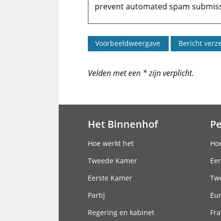
prevent automated spam submiss
Velden met een * zijn verplicht.
Het Binnenhof
P
Hoofdnavigatie
Hoe werkt het
Hoe
Tweede Kamer
Eer
Eerste Kamer
Tw
Partij
Eu
Regering en kabinet
Fra