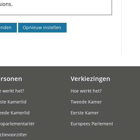
ions.
ersonen
Verkiezingen
 werkt het?
Hoe werkt het?
ste Kamerlid
Tweede Kamer
eede Kamerlid
Eerste Kamer
roparlementariër
Europees Parlement
ctievoorzitter