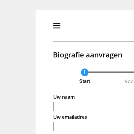
Overslaan
en
naar
de
Primair
inhoud
menu
gaan
tonen/verbergen
Biografie aanvragen
Voo
Huidige
Start
Uw naam
Uw emailadres