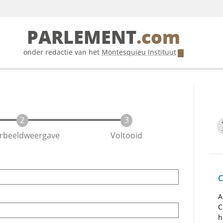
PARLEMENT
.com
onder redactie van het
Montesquieu Instituut
rbeeldweergave
Voltooid
C
A
C
h