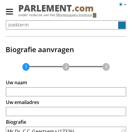
Overslaan
Licht
PARLEMENT
.com
en
weerg
Primair
onder redactie van het
Montesquieu Instituut
naar
menu
de
tonen/verbergen
inhoud
gaan
Biografie aanvragen
Uw naam
Uw emailadres
Biografie