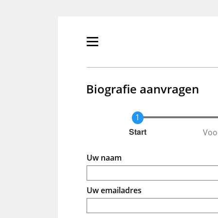
Overslaan
en
naar
de
Primair
inhoud
menu
gaan
tonen/verbergen
Biografie aanvragen
Voo
Huidige
Start
Uw naam
Uw emailadres