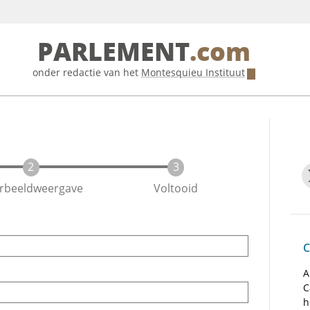
PARLEMENT
.com
onder redactie van het
Montesquieu Instituut
rbeeldweergave
Voltooid
C
A
C
h