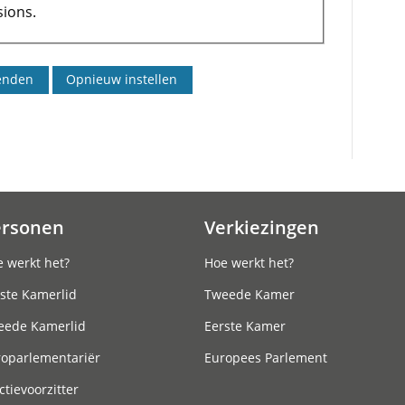
ions.
ersonen
Verkiezingen
 werkt het?
Hoe werkt het?
ste Kamerlid
Tweede Kamer
eede Kamerlid
Eerste Kamer
roparlementariër
Europees Parlement
ctievoorzitter