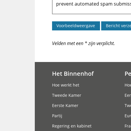
prevent automated spam submiss
Velden met een * zijn verplicht.
Het Binnenhof
P
Hoofdnavigatie
Hoe werkt het
Hoe
Tweede Kamer
Eer
Eerste Kamer
Tw
Partij
Eu
Regering en kabinet
Fra