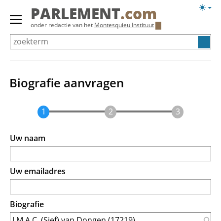
Overslaan
Licht
PARLEMENT
.com
en
weerg
Primair
onder redactie van het
Montesquieu Instituut
naar
menu
de
tonen/verbergen
inhoud
gaan
Biografie aanvragen
Uw naam
Uw emailadres
Biografie