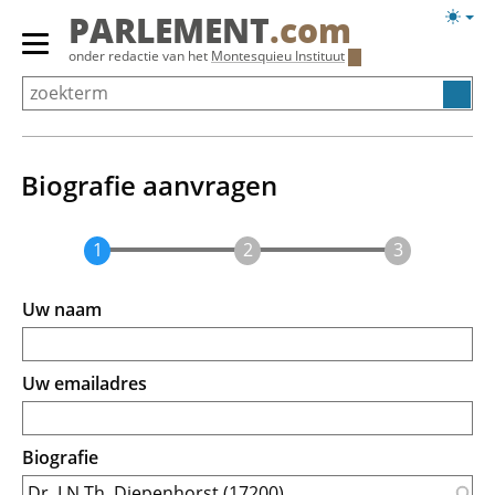
Overslaan
Licht
PARLEMENT
.com
en
weerg
Primair
onder redactie van het
Montesquieu Instituut
naar
menu
de
tonen/verbergen
inhoud
gaan
Biografie aanvragen
Uw naam
Uw emailadres
Biografie