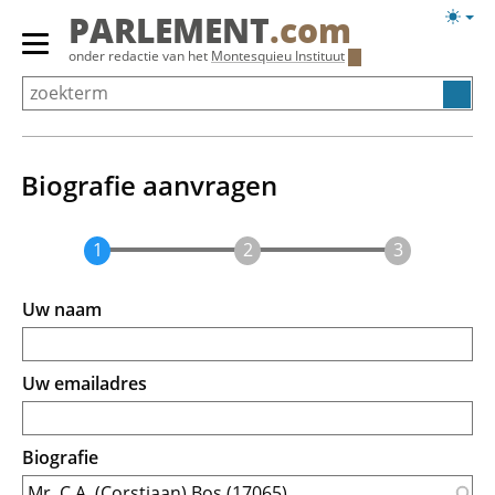
Overslaan
Licht
PARLEMENT
.com
en
weerg
Primair
onder redactie van het
Montesquieu Instituut
naar
menu
de
tonen/verbergen
inhoud
gaan
Biografie aanvragen
Uw naam
Uw emailadres
Biografie