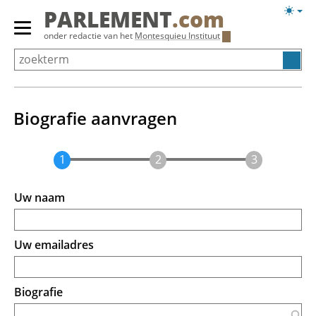
Overslaan
Licht
PARLEMENT
.com
en
weerg
Primair
onder redactie van het
Montesquieu Instituut
naar
menu
de
tonen/verbergen
inhoud
gaan
Biografie aanvragen
Uw naam
Uw emailadres
Biografie