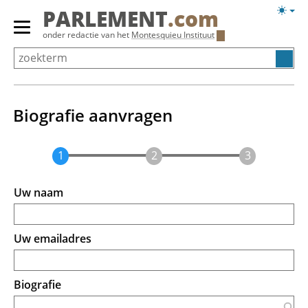
Overslaan
Licht
PARLEMENT
.com
en
weerg
Primair
onder redactie van het
Montesquieu Instituut
naar
menu
de
tonen/verbergen
inhoud
gaan
Biografie aanvragen
Uw naam
Uw emailadres
Biografie