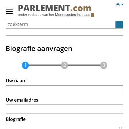
Overslaan
Licht
PARLEMENT
.com
en
weerg
Primair
onder redactie van het
Montesquieu Instituut
naar
menu
de
tonen/verbergen
inhoud
gaan
Biografie aanvragen
Uw naam
Uw emailadres
Biografie