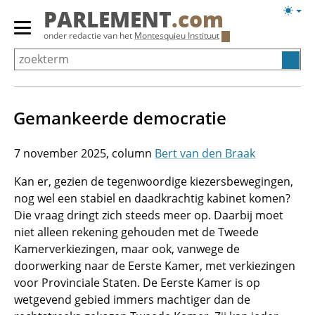
Overslaan
Licht
PARLEMENT
.com
en
weerg
Primair
onder redactie van het
Montesquieu Instituut
naar
menu
de
tonen/verbergen
inhoud
gaan
Gemankeerde democratie
7 november 2025
Bert van den Braak
Kan er, gezien de tegenwoordige kiezersbewegingen,
nog wel een stabiel en daadkrachtig kabinet komen?
Die vraag dringt zich steeds meer op. Daarbij moet
niet alleen rekening gehouden met de Tweede
Kamerverkiezingen, maar ook, vanwege de
doorwerking naar de Eerste Kamer, met verkiezingen
voor Provinciale Staten. De Eerste Kamer is op
wetgevend gebied immers machtiger dan de