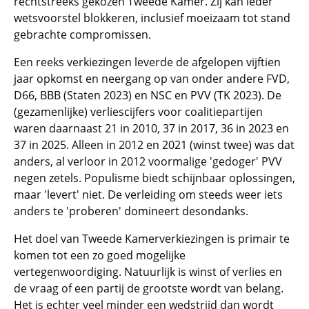
rechtstreeks gekozen Tweede Kamer. Zij kan ieder
wetsvoorstel blokkeren, inclusief moeizaam tot stand
gebrachte compromissen.
Een reeks verkiezingen leverde de afgelopen vijftien
jaar opkomst en neergang op van onder andere FVD,
D66, BBB (Staten 2023) en NSC en PVV (TK 2023). De
(gezamenlijke) verliescijfers voor coalitiepartijen
waren daarnaast 21 in 2010, 37 in 2017, 36 in 2023 en
37 in 2025. Alleen in 2012 en 2021 (winst twee) was dat
anders, al verloor in 2012 voormalige 'gedoger' PVV
negen zetels. Populisme biedt schijnbaar oplossingen,
maar 'levert' niet. De verleiding om steeds weer iets
anders te 'proberen' domineert desondanks.
Het doel van Tweede Kamerverkiezingen is primair te
komen tot een zo goed mogelijke
vertegenwoordiging. Natuurlijk is winst of verlies en
de vraag of een partij de grootste wordt van belang.
Het is echter veel minder een wedstrijd dan wordt