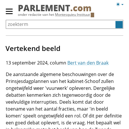
Overslaan
Licht
PARLEMENT
.com
en
weerg
Primair
onder redactie van het
Montesquieu Instituut
naar
menu
de
tonen/verbergen
inhoud
gaan
Vertekend beeld
13 september 2024
Bert van den Braak
De aanstaande algemene beschouwingen over de
Prinsjesdagplannen van het kabinet-Schoof zullen
ongetwijfeld weer 'vuurwerk' opleveren. Dergelijke
debatten kenmerken zich tegenwoordig door de
veelvuldige interrupties. Deels komt dat door
toename van het aantal fracties, maar 'in beeld
komen' speelt ongetwijfeld een rol. Of dit per definitie
een goed debat oplevert, is de vraag. Het bepaalt wel