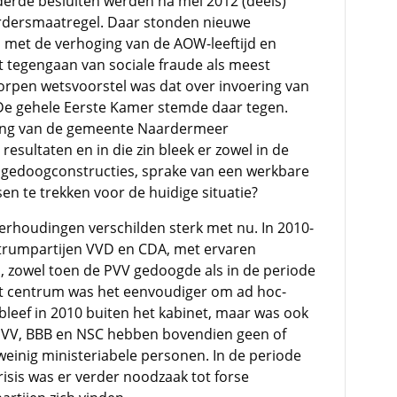
rde besluiten werden na mei 2012 (deels)
erdersmaatregel. Daar stonden nieuwe
 met de verhoging van de AOW-leeftijd en
t tegengaan van sociale fraude als meest
orpen wetsvoorstel was dat over invoering van
 De gehele Eerste Kamer stemde daar tegen.
ng van de gemeente Naardermeer
sultaten en in die zin bleek er zowel in de
 gedoogconstructies, sprake van een werkbare
ssen te trekken voor de huidige situatie?
erhoudingen verschilden sterk met nu. In 2010-
ntrumpartijen VVD en CDA, met ervaren
, zowel toen de PVV gedoogde als in de periode
et centrum was het eenvoudiger om ad hoc-
bleef in 2010 buiten het kabinet, maar was ook
. PVV, BBB en NSC hebben bovendien geen of
 weinig ministeriabele personen. In de periode
risis was er verder noodzaak tot forse