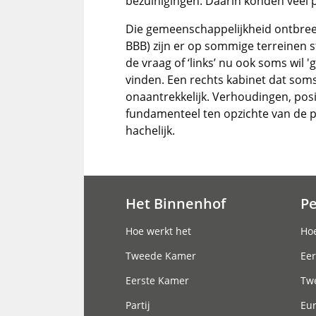
bezuinigingen. Daarin konden veel p
Die gemeenschappelijkheid ontbree
BBB) zijn er op sommige terreinen s
de vraag of ‘links’ nu ook soms wil
vinden. Een rechts kabinet dat soms o
onaantrekkelijk. Verhoudingen, pos
fundamenteel ten opzichte van de p
hachelijk.
Het Binnenhof
P
Hoofdnavigatie
Hoe werkt het
Hoe
Tweede Kamer
Eer
Eerste Kamer
Tw
Partij
Eu