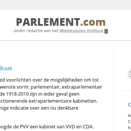
PARLEMENT
.com
onder redactie van het
Montesquieu Instituut
 Braak
oed voorlichten over de mogelijkheden om tot
ewenste vorm: parlementair, extraparlementair
de 1918-2010 zijn in ieder geval geen
nctionerende extraparlementaire kabinetten.
C
nige indicatie over een nu denkbare
A
C
oogde de PVV een kabinet van VVD en CDA.
h