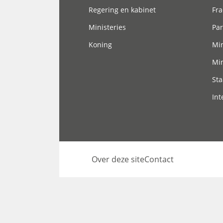
Regering en kabinet
Fra
Ministeries
Par
Koning
Min
Min
Sta
Int
Over deze site
Contact
Footer