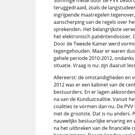
Sommige mede door de PVV bevorde
teruggedraaid, zoals de langstude
ingrijpende maatregelen tegenover,
aanscherping van de regels over he
sprekenden. Het belangrijkste verw
het elektronisch patiëntendossier.
Door de Tweede Kamer werd vormi
tegengehouden. Maar er waren dus re
gehele periode 2010-2012, ondanks
situatie. Vraag is nu: zijn daaruit le
Allereerst: de omstandigheden en v
2012 was er een kabinet van de ce
bestuurders. En er lagen akkoorden
na van de Kunduzcoalitie. Vanuit h
coalities te vormen dan nu. De PVV 
niet de grootste. Dat is nu anders
nauwelijks bestuurlijke ervaring en
na het uitbreken van de financiële c