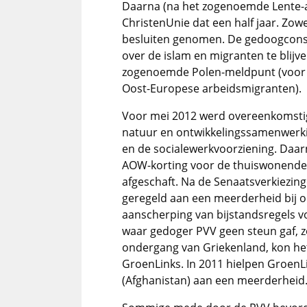
Daarna (na het zogenoemde Lente-
ChristenUnie dat een half jaar. Zow
besluiten genomen. De gedoogcons
over de islam en migranten te blijv
zogenoemde Polen-meldpunt (voor h
Oost-Europese arbeidsmigranten).
Voor mei 2012 werd overeenkomstig
natuur en ontwikkelings­samenwerki
en de socialewerkvoorziening. Daa
AOW-korting voor de thuiswonende
afgeschaft. Na de Senaatsverkiezin
geregeld aan een meerderheid bij o
aanscherping van bijstandsregels v
waar gedoger PVV geen steun gaf, zo
ondergang van Griekenland, kon he
GroenLinks. In 2011 hielpen GroenL
(Afghanistan) aan een meerderheid