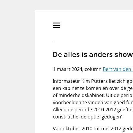
Overslaan
en
naar
de
Primair
inhoud
menu
gaan
tonen/verbergen
De alles is anders show
1 maart 2024
Bert van den
Informateur Kim Putters liet zich g
een kabinet te komen en over de g
of minderheidskabinet. Uit de perio
voorbeelden te vinden van goed fu
Alleen de periode 2010-2012 geeft e
constructie: de optie 'gedogen'.
Van oktober 2010 tot mei 2012 ged