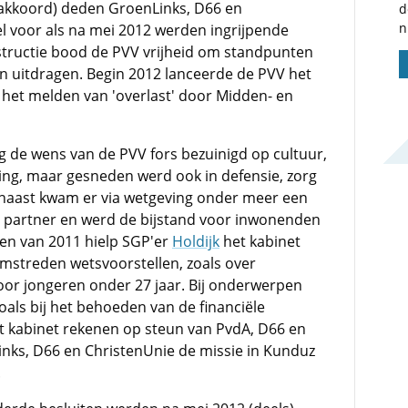
akkoord) deden GroenLinks, D66 en
d
n
el voor als na mei 2012 werden ingrijpende
tructie bood de PVV vrijheid om standpunten
en uitdragen. Begin 2012 lanceerde de PVV het
et melden van 'overlast' door Midden- en
 de wens van de PVV fors bezuinigd op cultuur,
ng, maar gesneden werd ook in defensie, zorg
rnaast kwam er via wetgeving onder meer een
 partner en werd de bijstand voor inwonenden
gen van 2011 hielp SGP'er
Holdijk
het kabinet
mstreden wetsvoorstellen, zoals over
oor jongeren onder 27 jaar. Bij onderwerpen
als bij het behoeden van de financiële
t kabinet rekenen op steun van PvdA, D66 en
inks, D66 en ChristenUnie de missie in Kunduz
.